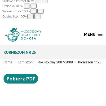
Skalowanie treści
100
%
Czcionka
100
%
Wysokość linii
100
%
Odstęp liter
100
%
MENU
KORNISZON NR 25
Home
Korniszon
Rok szkolny 2007/2008
Korniszon nr 25
Pobierz PDF