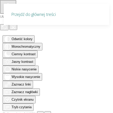
Przejdź do głównej treści
Ułatwienia dostępu
Odwróć kolory
Monochromatyczny
Ciemny kontrast
Jasny kontrast
Niskie nasycenie
Wysokie nasycenie
Zaznacz linki
Zaznacz nagłówki
Czytnik ekranu
Tryb czytania