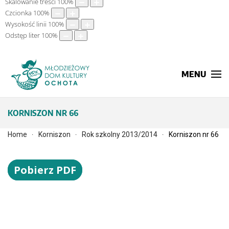
Skalowanie treści
100
%
Czcionka
100
%
Wysokość linii
100
%
Odstęp liter
100
%
MENU
KORNISZON NR 66
Home
Korniszon
Rok szkolny 2013/2014
Korniszon nr 66
Pobierz PDF