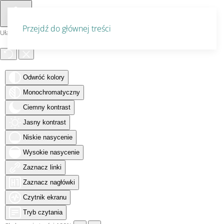
Przejdź do głównej treści
Ułatwienia dostępu
Odwróć kolory
Monochromatyczny
Ciemny kontrast
Jasny kontrast
Niskie nasycenie
Wysokie nasycenie
Zaznacz linki
Zaznacz nagłówki
Czytnik ekranu
Tryb czytania